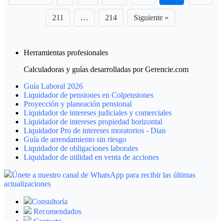
211
…
214
Siguiente »
Herramientas profesionales
Calculadoras y guías desarrolladas por Gerencie.com
Guía Laboral 2026
Liquidador de pensiones en Colpensiones
Proyección y planeación pensional
Liquidador de intereses judiciales y comerciales
Liquidador de intereses propiedad horizontal
Liquidador Pro de intereses moratorios - Dian
Guía de arrendamiento sin riesgo
Liquidador de obligaciones laborales
Liquidador de utilidad en venta de acciones
Únete a nuestro canal de WhatsApp para recibir las últimas
actualizaciones
Consultoría
Recomendados