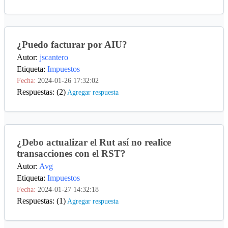
¿Puedo facturar por AIU?
Autor:
jscantero
Etiqueta:
Impuestos
Fecha:
2024-01-26 17:32:02
Respuestas: (2)
Agregar respuesta
¿Debo actualizar el Rut así no realice
transacciones con el RST?
Autor:
Avg
Etiqueta:
Impuestos
Fecha:
2024-01-27 14:32:18
Respuestas: (1)
Agregar respuesta