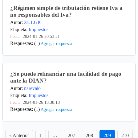
¿Régimen simple de tributación retiene Iva a
no responsables del Iva?
Autor:
ZULGIC
Etiqueta:
Impuestos
Fecha:
2024-01-26 20:53:21
Respuestas: (1)
Agregar respuesta
¿Se puede refinanciar una facilidad de pago
ante la DIAN?
Autor:
narevalo
Etiqueta:
Impuestos
Fecha:
2024-01-26 18:30:18
Respuestas: (1)
Agregar respuesta
« Anterior
1
…
207
208
209
210