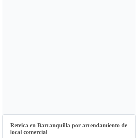
Reteica en Barranquilla por arrendamiento de
local comercial