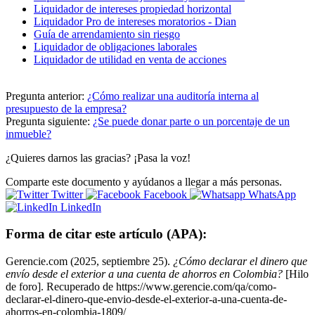
Liquidador de intereses propiedad horizontal
Liquidador Pro de intereses moratorios - Dian
Guía de arrendamiento sin riesgo
Liquidador de obligaciones laborales
Liquidador de utilidad en venta de acciones
Pregunta anterior:
¿Cómo realizar una auditoría interna al
presupuesto de la empresa?
Pregunta siguiente:
¿Se puede donar parte o un porcentaje de un
inmueble?
¿Quieres darnos las gracias? ¡Pasa la voz!
Comparte este documento y ayúdanos a llegar a más personas.
Twitter
Facebook
WhatsApp
LinkedIn
Forma de citar este artículo (APA):
Gerencie.com (2025, septiembre 25).
¿Cómo declarar el dinero que
envío desde el exterior a una cuenta de ahorros en Colombia?
[Hilo
de foro]. Recuperado de https://www.gerencie.com/qa/como-
declarar-el-dinero-que-envio-desde-el-exterior-a-una-cuenta-de-
ahorros-en-colombia-1809/