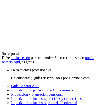
Su respuesta:
Debe
iniciar sesión
para responder. Si no está registrado
puede
hacerlo aquí
, es gratis.
Herramientas profesionales
Calculadoras y guías desarrolladas por Gerencie.com
Guía Laboral 2026
Liquidador de pensiones en Colpensiones
Proyección y planeación pensional
Liquidador de intereses judiciales y comerciales
Liquidador de intereses propiedad horizontal