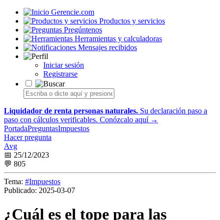
Gerencie.com
Productos y servicios
Pregúntenos
Herramientas y calculadoras
Mensajes recibidos
Iniciar sesión
Registrarse
Liquidador de renta personas naturales.
Su declaración paso a
paso con cálculos verificables.
Conózcalo aquí →
Portada
Preguntas
Impuestos
Hacer pregunta
Avg
📅 25/12/2023
💬 805
Tema:
#Impuestos
Publicado:
2025-03-07
¿Cuál es el tope para las