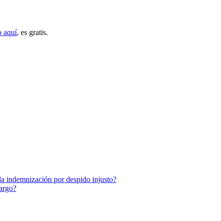
o aquí
, es gratis.
 la indemnización por despido injusto?
argo?