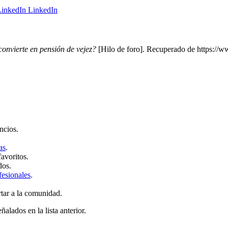
LinkedIn
convierte en pensión de vejez?
[Hilo de foro]. Recuperado de https://w
ncios.
as
.
favoritos.
dos.
fesionales
.
rtar a la comunidad.
ñalados en la lista anterior.