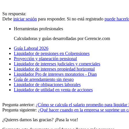
Su respuesta:
Debe
iniciar sesión
para responder. Si no está registrado
puede hacerl
Herramientas profesionales
Calculadoras y guías desarrolladas por Gerencie.com
Guía Laboral 2026
Liquidador de pensiones en Colpensiones
Proyección y planeación pensional
Liquidador de intereses judiciales y comerciales
Liquidador de intereses propiedad horizontal
Liquidador Pro de intereses moratorios - Dian
Guía de arrendamiento sin riesgo
Liquidador de obligaciones laborales
Liquidador de utilidad en venta de acciones
Pregunta anterior:
¿Cómo se calcula el salario promedio para liquidar
Pregunta siguiente:
¿Qué hacer cuando en la empresa se suprime un c
¿Quieres darnos las gracias? ¡Pasa la voz!