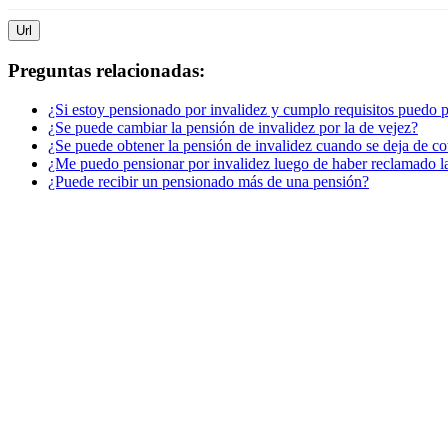
Url
Preguntas relacionadas:
¿Si estoy pensionado por invalidez y cumplo requisitos puedo 
¿Se puede cambiar la pensión de invalidez por la de vejez?
¿Se puede obtener la pensión de invalidez cuando se deja de cot
¿Me puedo pensionar por invalidez luego de haber reclamado l
¿Puede recibir un pensionado más de una pensión?