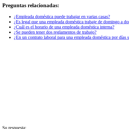
Preguntas relacionadas:
¿Empleada doméstica puede trabajar en varias casas?
¿Es legal que una empleada doméstica trabaje de domingo a do
¿Cuál es el horario de una empleada doméstica interna?
¿Se pueden tener dos reglamentos de trabajo?
¿En un contrato laboral para una empleada doméstica por días s
Su respuesta: