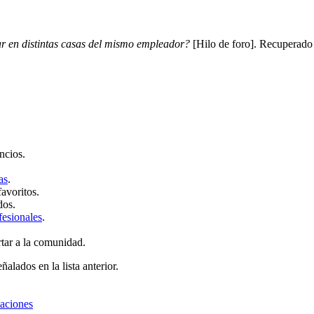
 en distintas casas del mismo empleador?
[Hilo de foro]. Recuperado
ncios.
as
.
favoritos.
dos.
fesionales
.
rtar a la comunidad.
ñalados en la lista anterior.
zaciones