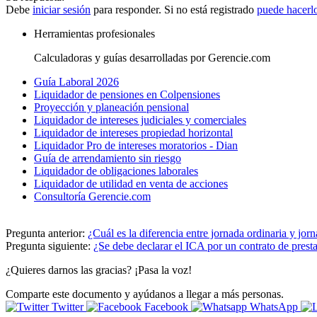
Debe
iniciar sesión
para responder. Si no está registrado
puede hacerl
Herramientas profesionales
Calculadoras y guías desarrolladas por Gerencie.com
Guía Laboral 2026
Liquidador de pensiones en Colpensiones
Proyección y planeación pensional
Liquidador de intereses judiciales y comerciales
Liquidador de intereses propiedad horizontal
Liquidador Pro de intereses moratorios - Dian
Guía de arrendamiento sin riesgo
Liquidador de obligaciones laborales
Liquidador de utilidad en venta de acciones
Consultoría Gerencie.com
Pregunta anterior:
¿Cuál es la diferencia entre jornada ordinaria y jor
Pregunta siguiente:
¿Se debe declarar el ICA por un contrato de presta
¿Quieres darnos las gracias? ¡Pasa la voz!
Comparte este documento y ayúdanos a llegar a más personas.
Twitter
Facebook
WhatsApp