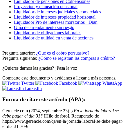
Liquidador de pensiones en Colpensiones
Proyección y planeación pensional
Liquidador de intereses judiciales y comerciales
Liquidador de intereses propiedad horizontal
Liquidador Pro de intereses moratorios - Dian
Guía de arrendamiento sin riesgo
Liquidador de obligaciones laborales
Liquidador de utilidad en venta de acciones
Pregunta anterior:
¿Qué es el cobro persuasivo?
Pregunta siguiente:
¿Cómo se registran las compras a crédito?
¿Quieres darnos las gracias? ¡Pasa la voz!
Comparte este documento y ayúdanos a llegar a más personas.
Twitter
Facebook
WhatsApp
LinkedIn
Forma de citar este artículo (APA):
Gerencie.com (2024, septiembre 23).
¿En la jornada laboral se
debe pagar el día 31?
[Hilo de foro]. Recuperado de
https://www.gerencie.com/qa/en-la-jornada-laboral-se-debe-pagar-
el-dia-31-709/