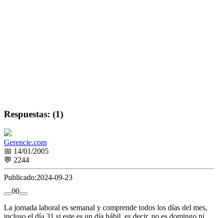
Respuestas: (1)
Gerencie.com
📅 14/01/2005
💬 2244
Publicado:
2024-09-23
0
0
La jornada laboral es semanal y comprende todos los días del mes,
incluso el día 31 si este es un día hábil, es decir, no es domingo ni