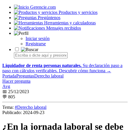
Gerencie.com
Productos y servicios
Pregúntenos
Herramientas y calculadoras
Mensajes recibidos
Iniciar sesión
Registrarse
Liquidador de renta personas naturales.
Su declaración paso a
paso con cálculos verificables.
Descubrir cómo funciona →
Portada
Preguntas
Derecho laboral
Hacer pregunta
Avg
📅 25/12/2023
💬 805
Tema:
#Derecho laboral
Publicado:
2024-09-23
¿En la jornada laboral se debe