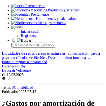
Gerencie.com
Productos y servicios
Pregúntenos
Herramientas y calculadoras
Mensajes recibidos
Iniciar sesión
Registrarse
Liquidador de renta personas naturales.
Su declaración paso a
paso con cálculos verificables.
Descubrir cómo funciona →
Portada
Preguntas
Contabilidad
Hacer pregunta
Devorah Velazquez
📅 12/05/2025
💬 35
Tema:
#Contabilidad
Publicado:
2025-05-13
¿Gastos por amortización de