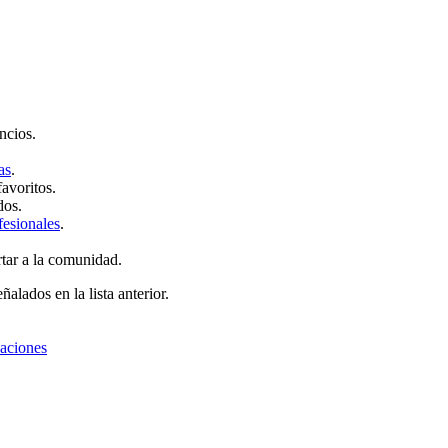
ncios.
as
.
favoritos.
dos.
fesionales
.
rtar a la comunidad.
ñalados en la lista anterior.
zaciones