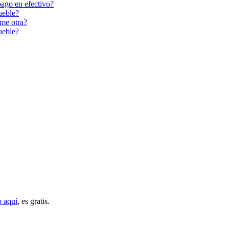
ago en efectivo?
ueble?
me otra?
ueble?
o aquí
, es gratis.