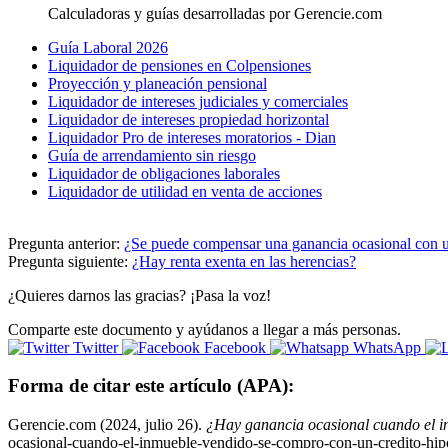
Calculadoras y guías desarrolladas por Gerencie.com
Guía Laboral 2026
Liquidador de pensiones en Colpensiones
Proyección y planeación pensional
Liquidador de intereses judiciales y comerciales
Liquidador de intereses propiedad horizontal
Liquidador Pro de intereses moratorios - Dian
Guía de arrendamiento sin riesgo
Liquidador de obligaciones laborales
Liquidador de utilidad en venta de acciones
Pregunta anterior:
¿Se puede compensar una ganancia ocasional con u
Pregunta siguiente:
¿Hay renta exenta en las herencias?
¿Quieres darnos las gracias? ¡Pasa la voz!
Comparte este documento y ayúdanos a llegar a más personas.
Twitter
Facebook
WhatsApp
Forma de citar este artículo (APA):
Gerencie.com (2024, julio 26).
¿Hay ganancia ocasional cuando el i
ocasional-cuando-el-inmueble-vendido-se-compro-con-un-credito-hip