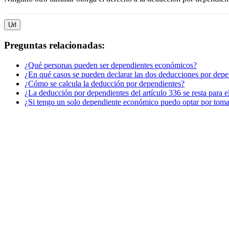
Url
Preguntas relacionadas:
¿Qué personas pueden ser dependientes económicos?
¿En qué casos se pueden declarar las dos deducciones por depe
¿Cómo se calcula la deducción por dependientes?
¿La deducción por dependientes del artículo 336 se resta para el
¿Si tengo un solo dependiente económico puedo optar por tomar