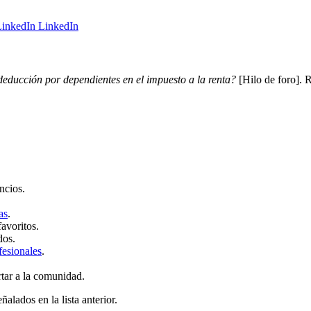
LinkedIn
deducción por dependientes en el impuesto a la renta?
[Hilo de foro]. 
ncios.
as
.
favoritos.
dos.
fesionales
.
rtar a la comunidad.
ñalados en la lista anterior.