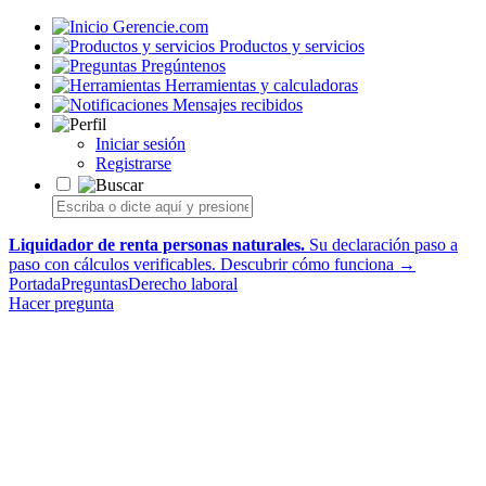
Gerencie.com
Productos y servicios
Pregúntenos
Herramientas y calculadoras
Mensajes recibidos
Iniciar sesión
Registrarse
Liquidador de renta personas naturales.
Su declaración paso a
paso con cálculos verificables.
Descubrir cómo funciona →
Portada
Preguntas
Derecho laboral
Hacer pregunta