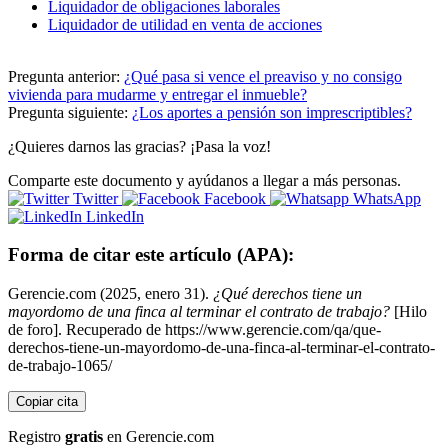
Liquidador de obligaciones laborales
Liquidador de utilidad en venta de acciones
Pregunta anterior:
¿Qué pasa si vence el preaviso y no consigo
vivienda para mudarme y entregar el inmueble?
Pregunta siguiente:
¿Los aportes a pensión son imprescriptibles?
¿Quieres darnos las gracias? ¡Pasa la voz!
Comparte este documento y ayúdanos a llegar a más personas.
Twitter
Facebook
WhatsApp
LinkedIn
Forma de citar este artículo (APA):
Gerencie.com (2025, enero 31).
¿Qué derechos tiene un
mayordomo de una finca al terminar el contrato de trabajo?
[Hilo
de foro]. Recuperado de https://www.gerencie.com/qa/que-
derechos-tiene-un-mayordomo-de-una-finca-al-terminar-el-contrato-
de-trabajo-1065/
Copiar cita
Registro
gratis
en Gerencie.com