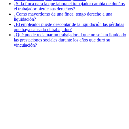
¿Si la finca para la que labora el trabajador cambia de dueños
el trabajador pierde sus derechos?
¿Como mayordomo de una finca, tengo derecho a una
liquidación?
¿El empleador puede descontar de la liquidación las pérdidas
que haya causado el trabajador?
¿Qué puede reclamar un trabajador al que no se han liquidado
las prestaciones sociales durante los años que duró su
vinculación?