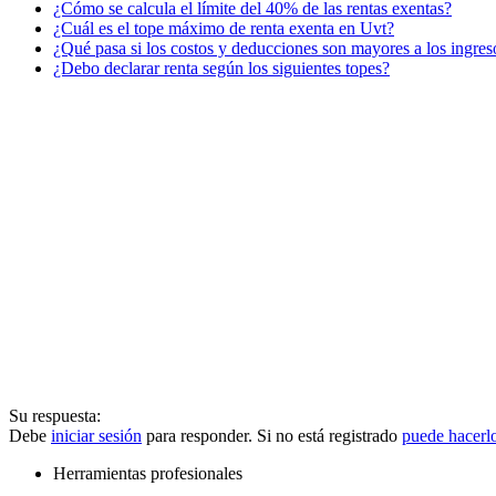
¿Cómo se calcula el límite del 40% de las rentas exentas?
¿Cuál es el tope máximo de renta exenta en Uvt?
¿Qué pasa si los costos y deducciones son mayores a los ingres
¿Debo declarar renta según los siguientes topes?
Su respuesta:
Debe
iniciar sesión
para responder. Si no está registrado
puede hacerl
Herramientas profesionales