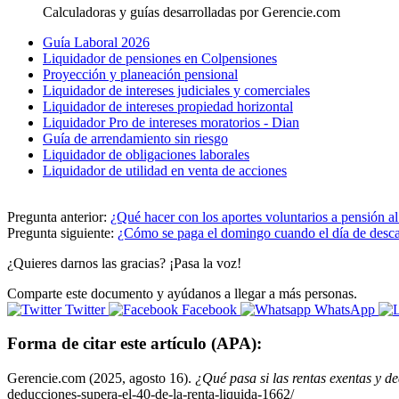
Calculadoras y guías desarrolladas por Gerencie.com
Guía Laboral 2026
Liquidador de pensiones en Colpensiones
Proyección y planeación pensional
Liquidador de intereses judiciales y comerciales
Liquidador de intereses propiedad horizontal
Liquidador Pro de intereses moratorios - Dian
Guía de arrendamiento sin riesgo
Liquidador de obligaciones laborales
Liquidador de utilidad en venta de acciones
Pregunta anterior:
¿Qué hacer con los aportes voluntarios a pensión al
Pregunta siguiente:
¿Cómo se paga el domingo cuando el día de descan
¿Quieres darnos las gracias? ¡Pasa la voz!
Comparte este documento y ayúdanos a llegar a más personas.
Twitter
Facebook
WhatsApp
Forma de citar este artículo (APA):
Gerencie.com (2025, agosto 16).
¿Qué pasa si las rentas exentas y d
deducciones-supera-el-40-de-la-renta-liquida-1662/