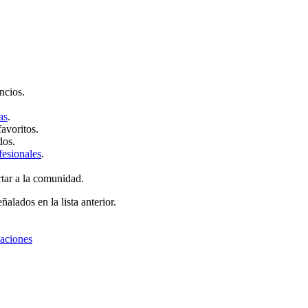
ncios.
as
.
favoritos.
dos.
fesionales
.
rtar a la comunidad.
ñalados en la lista anterior.
zaciones