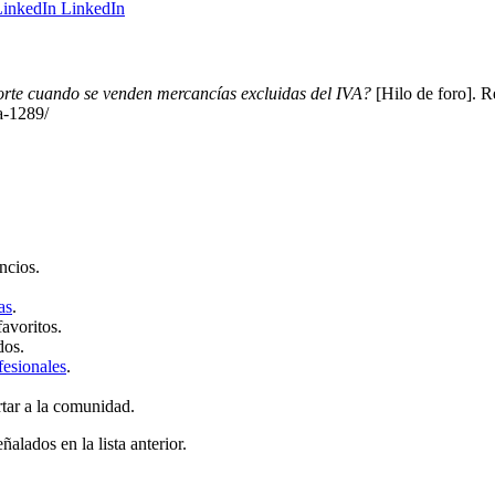
LinkedIn
porte cuando se venden mercancías excluidas del IVA?
[Hilo de foro]. 
a-1289/
ncios.
as
.
favoritos.
dos.
fesionales
.
rtar a la comunidad.
ñalados en la lista anterior.