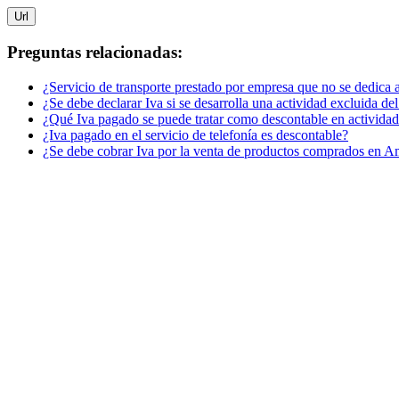
Url
Preguntas relacionadas:
¿Servicio de transporte prestado por empresa que no se dedica a
¿Se debe declarar Iva si se desarrolla una actividad excluida del
¿Qué Iva pagado se puede tratar como descontable en actividad
¿Iva pagado en el servicio de telefonía es descontable?
¿Se debe cobrar Iva por la venta de productos comprados en A