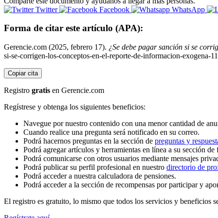
Comparte este documento y ayúdanos a llegar a más personas.
Twitter
Facebook
WhatsApp
Forma de citar este artículo (APA):
Gerencie.com (2025, febrero 17).
¿Se debe pagar sanción si se corri
si-se-corrigen-los-conceptos-en-el-reporte-de-informacion-exogena-1
Copiar cita
Registro
gratis
en Gerencie.com
Regístrese y obtenga los siguientes beneficios:
Navegue por nuestro contenido con una menor cantidad de anu
Cuando realice una pregunta será notificado en su correo.
Podrá hacernos preguntas en la sección de
preguntas y respuest
Podrá agregar artículos y herramientas en línea a su sección de 
Podrá comunicarse con otros usuarios mediante mensajes priva
Podrá publicar su perfil profesional en nuestro
directorio de pro
Podrá acceder a nuestra calculadora de pensiones.
Podrá acceder a la sección de recompensas por participar y apo
El registro es gratuito, lo mismo que todos los servicios y beneficios se
Regístrate aquí