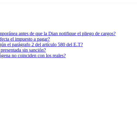
poránea antes de que la Dian notifique el pliego de cargos?
afecta el impuesto a pagar?
ún el parágrafo 2 del artículo 580 del E.T?
 presentada sin sanción?
ógena no coinciden con los reales?