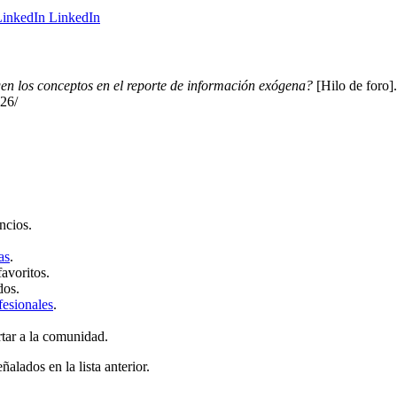
LinkedIn
gen los conceptos en el reporte de información exógena?
[Hilo de foro]
126/
ncios.
as
.
favoritos.
dos.
fesionales
.
rtar a la comunidad.
ñalados en la lista anterior.