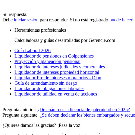
Su respuesta:
Debe
iniciar sesión
para responder. Si no está registrado
puede hacerl
Herramientas profesionales
Calculadoras y guías desarrolladas por Gerencie.com
Guía Laboral 2026
Liquidador de pensiones en Colpensiones
Proyección y planeación pensional
Liquidador de intereses judiciales y comerciales
Liquidador de intereses propiedad horizontal
Liquidador Pro de intereses moratorios - Dian
Guía de arrendamiento sin riesgo
Liquidador de obligaciones laborales
Liquidador de utilidad en venta de acciones
Pregunta anterior:
¿De cuánto es la licencia de paternidad en 2025?
Pregunta siguiente:
¿Se deben declarar los bienes embargados y secue
¿Quieres darnos las gracias? ¡Pasa la voz!