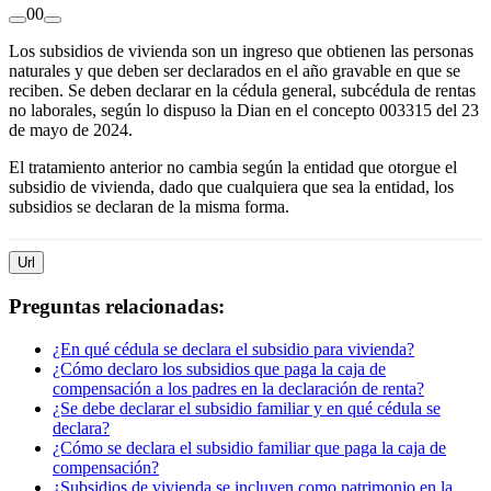
0
0
Los subsidios de vivienda son un ingreso que obtienen las personas
naturales y que deben ser declarados en el año gravable en que se
reciben. Se deben declarar en la cédula general, subcédula de rentas
no laborales, según lo dispuso la Dian en el concepto 003315 del 23
de mayo de 2024.
El tratamiento anterior no cambia según la entidad que otorgue el
subsidio de vivienda, dado que cualquiera que sea la entidad, los
subsidios se declaran de la misma forma.
Url
Preguntas relacionadas:
¿En qué cédula se declara el subsidio para vivienda?
¿Cómo declaro los subsidios que paga la caja de
compensación a los padres en la declaración de renta?
¿Se debe declarar el subsidio familiar y en qué cédula se
declara?
¿Cómo se declara el subsidio familiar que paga la caja de
compensación?
¿Subsidios de vivienda se incluyen como patrimonio en la