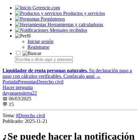
Gerencie.com
Productos y servicios
Pregúntenos
Herramientas y calculadoras
Mensajes recibidos
Iniciar sesión
Registrarse
Liquidador de renta personas naturales.
Su declaración paso a
paso con cálculos verificables.
Conózcalo aquí →
Portada
Preguntas
Derecho civil
Hacer pregunta
dayanaepsierra22
📅 06/03/2025
💬 15
Tema:
#Derecho civil
Publicado:
2025-11-21
¿Se puede hacer la notificación