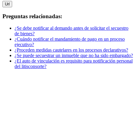
Url
Preguntas relacionadas:
¿Se debe notificar al demando antes de solicitar el secuestro
de bienes?
¿Cuándo notificar el mandamiento de pago en un proceso
ejecutivo?
¿Proceden medidas cautelares en los procesos declarativos?
¿Se puede secuestrar un inmueble que no ha sido embargado?
¿El auto de vinculación es requisito para notificación personal
del litisconsorte?