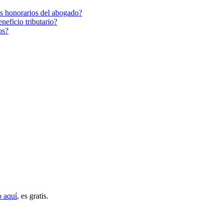
os honorarios del abogado?
neficio tributario?
os?
o aquí
, es gratis.