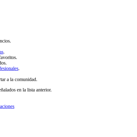
ncios.
as
.
favoritos.
dos.
fesionales
.
rtar a la comunidad.
ñalados en la lista anterior.
zaciones