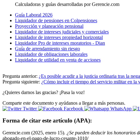
Calculadoras y guías desarrolladas por Gerencie.com
Guía Laboral 2026
Liquidador de pensiones en Colpensiones
Proyección y planeación pensional
Liquidador de intereses judiciales y comerciales
Liquidador de intereses propiedad horizontal
Liquidador Pro de intereses moratorios - Dian
Guía de arrendamiento sin riesgo
Liquidador de obligaciones laborales
Liquidador de utilidad en venta de acciones
Pregunta anterior:
¿Es posible acudir a la justicia ordinaria tras la neg
Pregunta siguiente:
¿Cómo incluir el tiempo del servicio militar en la 
¿Quieres darnos las gracias? ¡Pasa la voz!
Comparte este documento y ayúdanos a llegar a más personas.
Twitter
Facebook
WhatsApp
Forma de citar este artículo (APA):
Gerencie.com (2025, enero 15).
¿Se pueden deducir los honorarios d
abogado-en-el-pago-de-lucro-cesante-1010/