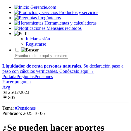
Gerencie.com
Productos y servicios
Pregúntenos
Herramientas y calculadoras
Mensajes recibidos
Iniciar sesión
Registrarse
Liquidador de renta personas naturales.
Su declaración paso a
paso con cálculos verificables.
Conózcalo aquí →
Portada
Preguntas
Pensiones
Hacer pregunta
Avg
📅 25/12/2023
💬 805
Tema:
#Pensiones
Publicado:
2025-10-06
¿Se pueden hacer aportes