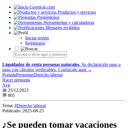
Gerencie.com
Productos y servicios
Pregúntenos
Herramientas y calculadoras
Mensajes recibidos
Iniciar sesión
Registrarse
Liquidador de renta personas naturales.
Su declaración paso a
paso con cálculos verificables.
Conózcalo aquí →
Portada
Preguntas
Derecho laboral
Hacer pregunta
Avg
📅 25/12/2023
💬 805
Tema:
#Derecho laboral
Publicado:
2025-08-25
¿Se pueden tomar vacaciones