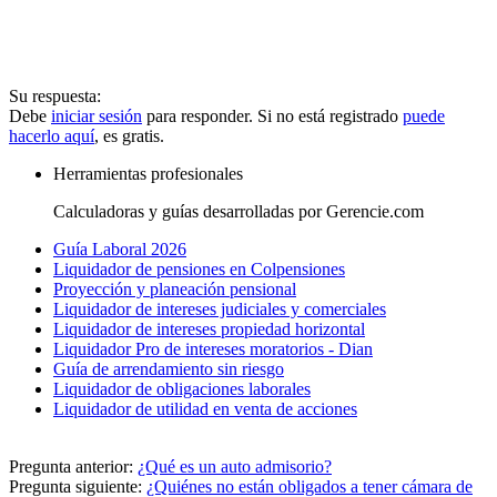
Su respuesta:
Debe
iniciar sesión
para responder. Si no está registrado
puede
hacerlo aquí
, es gratis.
Herramientas profesionales
Calculadoras y guías desarrolladas por Gerencie.com
Guía Laboral 2026
Liquidador de pensiones en Colpensiones
Proyección y planeación pensional
Liquidador de intereses judiciales y comerciales
Liquidador de intereses propiedad horizontal
Liquidador Pro de intereses moratorios - Dian
Guía de arrendamiento sin riesgo
Liquidador de obligaciones laborales
Liquidador de utilidad en venta de acciones
Pregunta anterior:
¿Qué es un auto admisorio?
Pregunta siguiente:
¿Quiénes no están obligados a tener cámara de