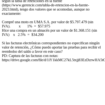
según la tabla de retenciones en la fuente
(https://www.gerencie.com/tabla-de-retencion-en-la-fuente-
2023.html), tengo dos valores que se acomodan, aunque no
exactamente:
Compré una moto en UMA S.A. por valor de $5.797.479 (sin
IVA). x 1% = $57.975
Hice una compra en un almacén por un valor de $1.368.151 (sin
IVA) x 2.5% = $34.200
Si las facturas electrónicas correspondientes no especifican ningún
valor de retención, ¿Cómo puedo aportar las pruebas para recibir el
reembolso del saldo a favor en este caso?
PD: Captura de las facturas con notas:
https://drive.google.com/file/d/1iY1kkMC27kL5txjj83EzDzrwHA5t