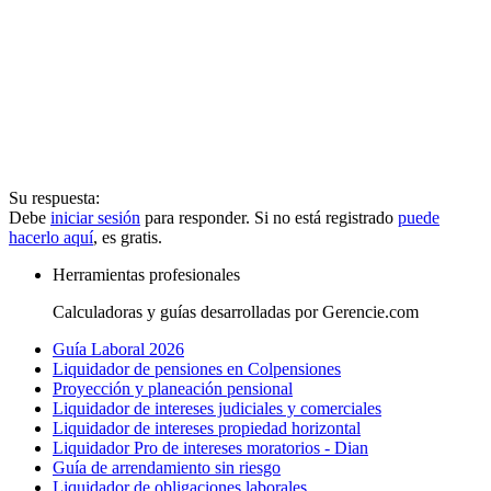
Su respuesta:
Debe
iniciar sesión
para responder. Si no está registrado
puede
hacerlo aquí
, es gratis.
Herramientas profesionales
Calculadoras y guías desarrolladas por Gerencie.com
Guía Laboral 2026
Liquidador de pensiones en Colpensiones
Proyección y planeación pensional
Liquidador de intereses judiciales y comerciales
Liquidador de intereses propiedad horizontal
Liquidador Pro de intereses moratorios - Dian
Guía de arrendamiento sin riesgo
Liquidador de obligaciones laborales