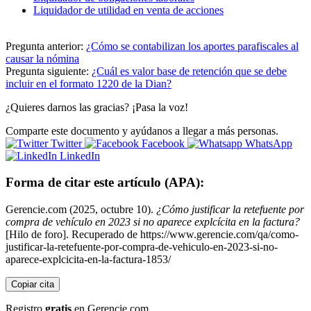
Liquidador de utilidad en venta de acciones
Pregunta anterior:
¿Cómo se contabilizan los aportes parafiscales al
causar la nómina
Pregunta siguiente:
¿Cuál es valor base de retención que se debe
incluir en el formato 1220 de la Dian?
¿Quieres darnos las gracias? ¡Pasa la voz!
Comparte este documento y ayúdanos a llegar a más personas.
Twitter
Facebook
WhatsApp
LinkedIn
Forma de citar este artículo (APA):
Gerencie.com (2025, octubre 10).
¿Cómo justificar la retefuente por
compra de vehículo en 2023 si no aparece explcícita en la factura?
[Hilo de foro]. Recuperado de https://www.gerencie.com/qa/como-
justificar-la-retefuente-por-compra-de-vehiculo-en-2023-si-no-
aparece-explcicita-en-la-factura-1853/
Copiar cita
Registro
gratis
en Gerencie.com