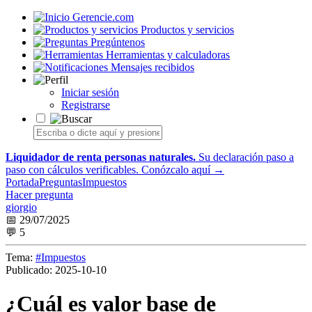
Gerencie.com
Productos y servicios
Pregúntenos
Herramientas y calculadoras
Mensajes recibidos
Iniciar sesión
Registrarse
Liquidador de renta personas naturales.
Su declaración paso a
paso con cálculos verificables.
Conózcalo aquí →
Portada
Preguntas
Impuestos
Hacer pregunta
giorgio
📅 29/07/2025
💬 5
Tema:
#Impuestos
Publicado:
2025-10-10
¿Cuál es valor base de