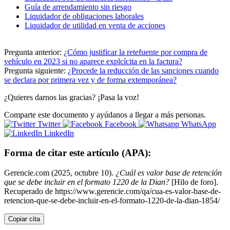
Guía de arrendamiento sin riesgo
Liquidador de obligaciones laborales
Liquidador de utilidad en venta de acciones
Pregunta anterior:
¿Cómo justificar la retefuente por compra de
vehículo en 2023 si no aparece explcícita en la factura?
Pregunta siguiente:
¿Procede la reducción de las sanciones cuando
se declara por primera vez y de forma extemporánea?
¿Quieres darnos las gracias? ¡Pasa la voz!
Comparte este documento y ayúdanos a llegar a más personas.
Twitter
Facebook
WhatsApp
LinkedIn
Forma de citar este artículo (APA):
Gerencie.com (2025, octubre 10).
¿Cuál es valor base de retención
que se debe incluir en el formato 1220 de la Dian?
[Hilo de foro].
Recuperado de https://www.gerencie.com/qa/cua-es-valor-base-de-
retencion-que-se-debe-incluir-en-el-formato-1220-de-la-dian-1854/
Copiar cita