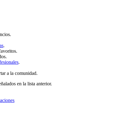
ncios.
as
.
favoritos.
dos.
fesionales
.
rtar a la comunidad.
ñalados en la lista anterior.
zaciones