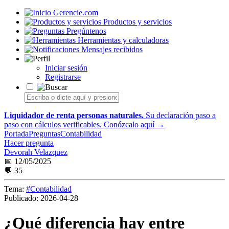
Gerencie.com
Productos y servicios
Pregúntenos
Herramientas y calculadoras
Mensajes recibidos
Iniciar sesión
Registrarse
Liquidador de renta personas naturales.
Su declaración paso a
paso con cálculos verificables.
Conózcalo aquí →
Portada
Preguntas
Contabilidad
Hacer pregunta
Devorah Velazquez
📅 12/05/2025
💬 35
Tema:
#Contabilidad
Publicado:
2026-04-28
¿Qué diferencia hay entre