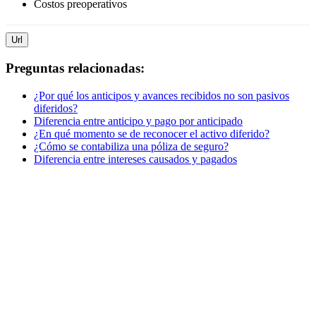
Costos preoperativos
Url
Preguntas relacionadas:
¿Por qué los anticipos y avances recibidos no son pasivos
diferidos?
Diferencia entre anticipo y pago por anticipado
¿En qué momento se de reconocer el activo diferido?
¿Cómo se contabiliza una póliza de seguro?
Diferencia entre intereses causados y pagados