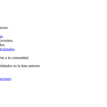
ncios.
as
.
favoritos.
dos.
fesionales
.
rtar a la comunidad.
ñalados en la lista anterior.
zaciones