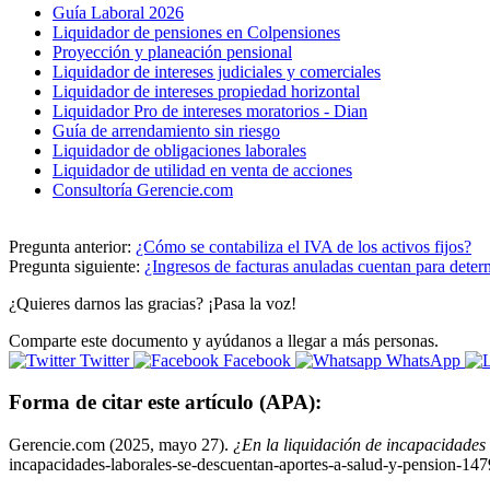
Guía Laboral 2026
Liquidador de pensiones en Colpensiones
Proyección y planeación pensional
Liquidador de intereses judiciales y comerciales
Liquidador de intereses propiedad horizontal
Liquidador Pro de intereses moratorios - Dian
Guía de arrendamiento sin riesgo
Liquidador de obligaciones laborales
Liquidador de utilidad en venta de acciones
Consultoría Gerencie.com
Pregunta anterior:
¿Cómo se contabiliza el IVA de los activos fijos?
Pregunta siguiente:
¿Ingresos de facturas anuladas cuentan para determ
¿Quieres darnos las gracias? ¡Pasa la voz!
Comparte este documento y ayúdanos a llegar a más personas.
Twitter
Facebook
WhatsApp
Forma de citar este artículo (APA):
Gerencie.com (2025, mayo 27).
¿En la liquidación de incapacidades 
incapacidades-laborales-se-descuentan-aportes-a-salud-y-pension-147