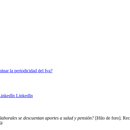
inar la periodicidad del Iva?
LinkedIn
laborales se descuentan aportes a salud y pensión?
[Hilo de foro]. Re
9/