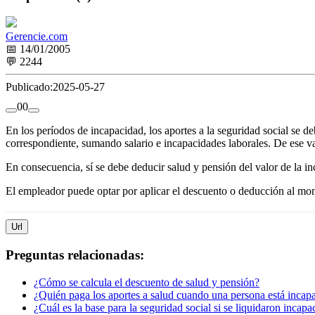
Gerencie.com
📅 14/01/2005
💬 2244
Publicado:
2025-05-27
0
0
En los períodos de incapacidad, los aportes a la seguridad social se 
correspondiente, sumando salario e incapacidades laborales. De ese val
En consecuencia, sí se debe deducir salud y pensión del valor de la in
El empleador puede optar por aplicar el descuento o deducción al mo
Url
Preguntas relacionadas:
¿Cómo se calcula el descuento de salud y pensión?
¿Quién paga los aportes a salud cuando una persona está incap
¿Cuál es la base para la seguridad social si se liquidaron incap