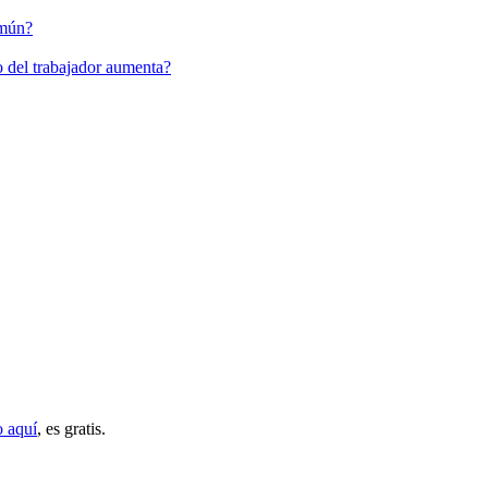
omún?
io del trabajador aumenta?
o aquí
, es gratis.