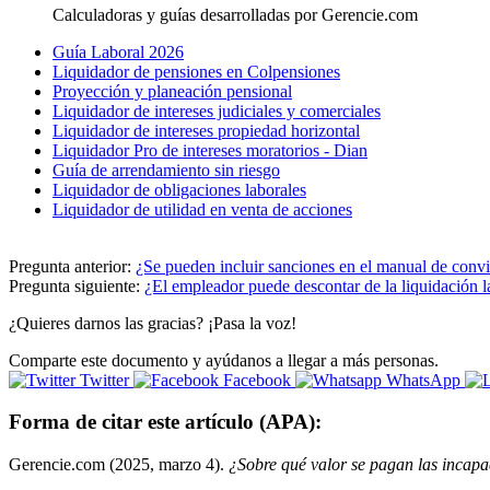
Calculadoras y guías desarrolladas por Gerencie.com
Guía Laboral 2026
Liquidador de pensiones en Colpensiones
Proyección y planeación pensional
Liquidador de intereses judiciales y comerciales
Liquidador de intereses propiedad horizontal
Liquidador Pro de intereses moratorios - Dian
Guía de arrendamiento sin riesgo
Liquidador de obligaciones laborales
Liquidador de utilidad en venta de acciones
Pregunta anterior:
¿Se pueden incluir sanciones en el manual de convi
Pregunta siguiente:
¿El empleador puede descontar de la liquidación l
¿Quieres darnos las gracias? ¡Pasa la voz!
Comparte este documento y ayúdanos a llegar a más personas.
Twitter
Facebook
WhatsApp
Forma de citar este artículo (APA):
Gerencie.com (2025, marzo 4).
¿Sobre qué valor se pagan las incapa