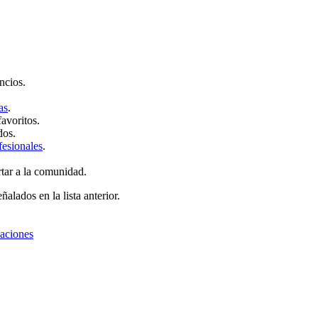
ncios.
as
.
favoritos.
dos.
fesionales
.
rtar a la comunidad.
ñalados en la lista anterior.
zaciones