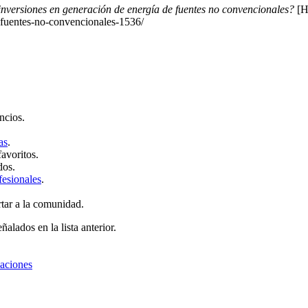
inversiones en generación de energía de fuentes no convencionales?
[H
-fuentes-no-convencionales-1536/
ncios.
as
.
favoritos.
dos.
fesionales
.
rtar a la comunidad.
ñalados en la lista anterior.
zaciones