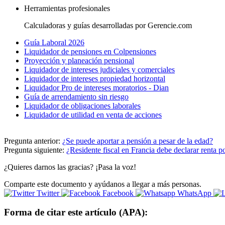
Herramientas profesionales
Calculadoras y guías desarrolladas por Gerencie.com
Guía Laboral 2026
Liquidador de pensiones en Colpensiones
Proyección y planeación pensional
Liquidador de intereses judiciales y comerciales
Liquidador de intereses propiedad horizontal
Liquidador Pro de intereses moratorios - Dian
Guía de arrendamiento sin riesgo
Liquidador de obligaciones laborales
Liquidador de utilidad en venta de acciones
Pregunta anterior:
¿Se puede aportar a pensión a pesar de la edad?
Pregunta siguiente:
¿Residente fiscal en Francia debe declarar renta 
¿Quieres darnos las gracias? ¡Pasa la voz!
Comparte este documento y ayúdanos a llegar a más personas.
Twitter
Facebook
WhatsApp
Forma de citar este artículo (APA):