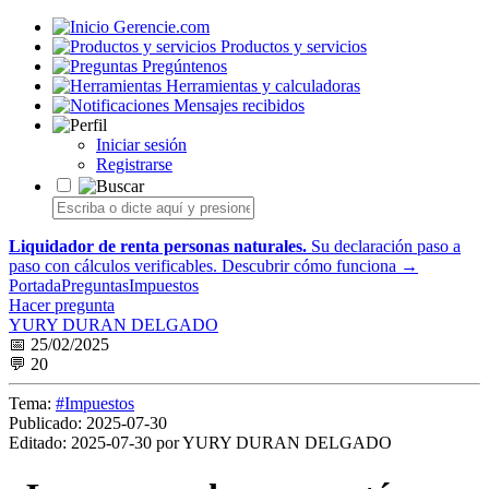
Gerencie.com
Productos y servicios
Pregúntenos
Herramientas y calculadoras
Mensajes recibidos
Iniciar sesión
Registrarse
Liquidador de renta personas naturales.
Su declaración paso a
paso con cálculos verificables.
Descubrir cómo funciona →
Portada
Preguntas
Impuestos
Hacer pregunta
YURY DURAN DELGADO
📅 25/02/2025
💬 20
Tema:
#Impuestos
Publicado:
2025-07-30
Editado:
2025-07-30 por YURY DURAN DELGADO