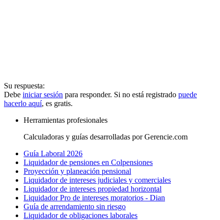
Su respuesta:
Debe
iniciar sesión
para responder. Si no está registrado
puede
hacerlo aquí
, es gratis.
Herramientas profesionales
Calculadoras y guías desarrolladas por Gerencie.com
Guía Laboral 2026
Liquidador de pensiones en Colpensiones
Proyección y planeación pensional
Liquidador de intereses judiciales y comerciales
Liquidador de intereses propiedad horizontal
Liquidador Pro de intereses moratorios - Dian
Guía de arrendamiento sin riesgo
Liquidador de obligaciones laborales