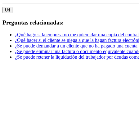
Url
Preguntas relacionadas:
¿Qué hago si la empresa no me quiere dar una copia del contrat
¿Qué hacer si el cliente se niega a que la hagan factura electrón
¿Se puede demandar a un cliente que no ha pagado una cuenta
¿Se puede eliminar una factura o documento equivalente cuando
¿Se puede retener la liquidación del trabajador por deudas come