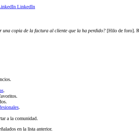
LinkedIn
 una copia de la factura al cliente que la ha perdido?
[Hilo de foro]. 
ncios.
as
.
favoritos.
dos.
fesionales
.
rtar a la comunidad.
ñalados en la lista anterior.