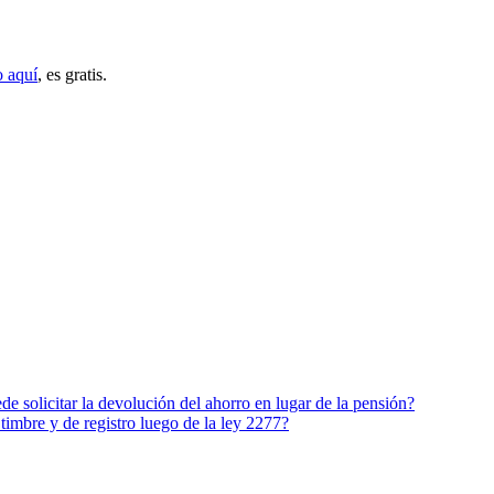
o aquí
, es gratis.
de solicitar la devolución del ahorro en lugar de la pensión?
 timbre y de registro luego de la ley 2277?