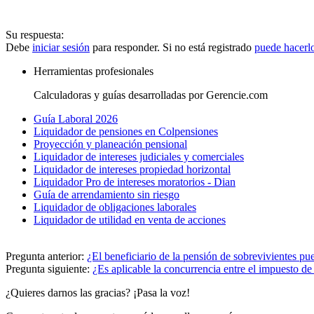
Su respuesta:
Debe
iniciar sesión
para responder. Si no está registrado
puede hacerl
Herramientas profesionales
Calculadoras y guías desarrolladas por Gerencie.com
Guía Laboral 2026
Liquidador de pensiones en Colpensiones
Proyección y planeación pensional
Liquidador de intereses judiciales y comerciales
Liquidador de intereses propiedad horizontal
Liquidador Pro de intereses moratorios - Dian
Guía de arrendamiento sin riesgo
Liquidador de obligaciones laborales
Liquidador de utilidad en venta de acciones
Pregunta anterior:
¿El beneficiario de la pensión de sobrevivientes pue
Pregunta siguiente:
¿Es aplicable la concurrencia entre el impuesto de
¿Quieres darnos las gracias? ¡Pasa la voz!