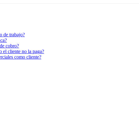
o de trabajo?
ica?
 de cobro?
 el cliente no la paga?
rciales como cliente?