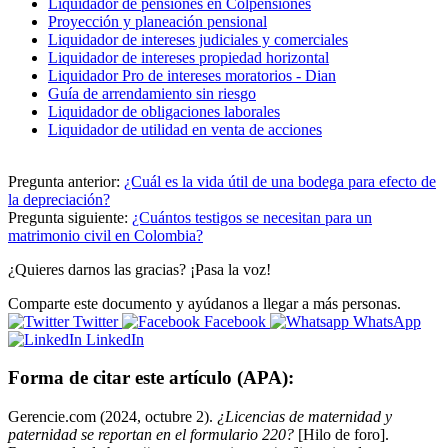
Liquidador de pensiones en Colpensiones
Proyección y planeación pensional
Liquidador de intereses judiciales y comerciales
Liquidador de intereses propiedad horizontal
Liquidador Pro de intereses moratorios - Dian
Guía de arrendamiento sin riesgo
Liquidador de obligaciones laborales
Liquidador de utilidad en venta de acciones
Pregunta anterior:
¿Cuál es la vida útil de una bodega para efecto de
la depreciación?
Pregunta siguiente:
¿Cuántos testigos se necesitan para un
matrimonio civil en Colombia?
¿Quieres darnos las gracias? ¡Pasa la voz!
Comparte este documento y ayúdanos a llegar a más personas.
Twitter
Facebook
WhatsApp
LinkedIn
Forma de citar este artículo (APA):
Gerencie.com (2024, octubre 2).
¿Licencias de maternidad y
paternidad se reportan en el formulario 220?
[Hilo de foro].