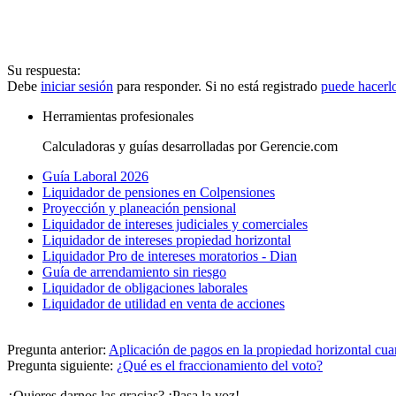
Su respuesta:
Debe
iniciar sesión
para responder. Si no está registrado
puede hacerl
Herramientas profesionales
Calculadoras y guías desarrolladas por Gerencie.com
Guía Laboral 2026
Liquidador de pensiones en Colpensiones
Proyección y planeación pensional
Liquidador de intereses judiciales y comerciales
Liquidador de intereses propiedad horizontal
Liquidador Pro de intereses moratorios - Dian
Guía de arrendamiento sin riesgo
Liquidador de obligaciones laborales
Liquidador de utilidad en venta de acciones
Pregunta anterior:
Aplicación de pagos en la propiedad horizontal cua
Pregunta siguiente:
¿Qué es el fraccionamiento del voto?
¿Quieres darnos las gracias? ¡Pasa la voz!