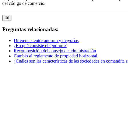
del código de comercio.
Url
Preguntas relacionadas:
Diferencia entre quorum y mayorías
¿En qué consiste el Quorum?
Recomposición del consejo de administración
Cambio al reglamento de propiedad horizontal
¿Cuáles son las características de las sociedades en comandita 