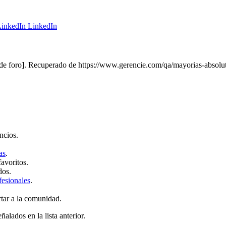
LinkedIn
de foro]. Recuperado de https://www.gerencie.com/qa/mayorias-absolut
ncios.
as
.
favoritos.
dos.
fesionales
.
rtar a la comunidad.
ñalados en la lista anterior.