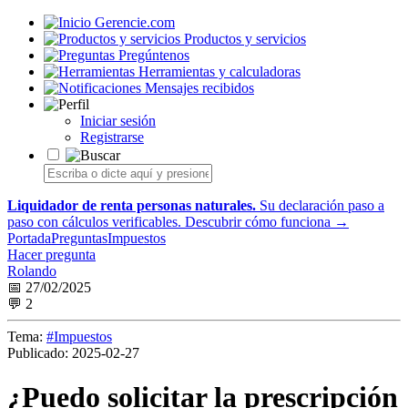
Gerencie.com
Productos y servicios
Pregúntenos
Herramientas y calculadoras
Mensajes recibidos
Iniciar sesión
Registrarse
Liquidador de renta personas naturales.
Su declaración paso a
paso con cálculos verificables.
Descubrir cómo funciona →
Portada
Preguntas
Impuestos
Hacer pregunta
Rolando
📅 27/02/2025
💬 2
Tema:
#Impuestos
Publicado:
2025-02-27
¿Puedo solicitar la prescripción