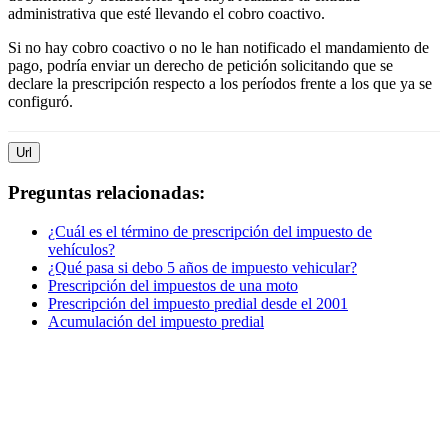
administrativa que esté llevando el cobro coactivo.
Si no hay cobro coactivo o no le han notificado el mandamiento de
pago, podría enviar un derecho de petición solicitando que se
declare la prescripción respecto a los períodos frente a los que ya se
configuró.
Url
Preguntas relacionadas:
¿Cuál es el término de prescripción del impuesto de
vehículos?
¿Qué pasa si debo 5 años de impuesto vehicular?
Prescripción del impuestos de una moto
Prescripción del impuesto predial desde el 2001
Acumulación del impuesto predial