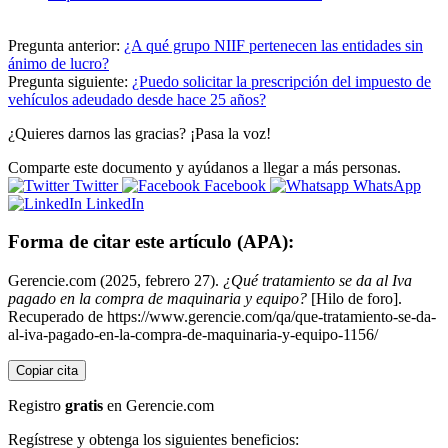
Pregunta anterior:
¿A qué grupo NIIF pertenecen las entidades sin
ánimo de lucro?
Pregunta siguiente:
¿Puedo solicitar la prescripción del impuesto de
vehículos adeudado desde hace 25 años?
¿Quieres darnos las gracias? ¡Pasa la voz!
Comparte este documento y ayúdanos a llegar a más personas.
Twitter
Facebook
WhatsApp
LinkedIn
Forma de citar este artículo (APA):
Gerencie.com (2025, febrero 27).
¿Qué tratamiento se da al Iva
pagado en la compra de maquinaria y equipo?
[Hilo de foro].
Recuperado de https://www.gerencie.com/qa/que-tratamiento-se-da-
al-iva-pagado-en-la-compra-de-maquinaria-y-equipo-1156/
Copiar cita
Registro
gratis
en Gerencie.com
Regístrese y obtenga los siguientes beneficios: