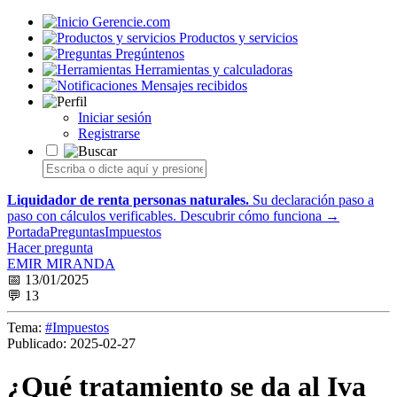
Gerencie.com
Productos y servicios
Pregúntenos
Herramientas y calculadoras
Mensajes recibidos
Iniciar sesión
Registrarse
Liquidador de renta personas naturales.
Su declaración paso a
paso con cálculos verificables.
Descubrir cómo funciona →
Portada
Preguntas
Impuestos
Hacer pregunta
EMIR MIRANDA
📅 13/01/2025
💬 13
Tema:
#Impuestos
Publicado:
2025-02-27
¿Qué tratamiento se da al Iva