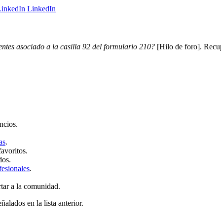
LinkedIn
ntes asociado a la casilla 92 del formulario 210?
[Hilo de foro]. Recu
ncios.
as
.
favoritos.
dos.
fesionales
.
rtar a la comunidad.
ñalados en la lista anterior.