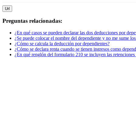
Url
Preguntas relacionadas:
¿En qué casos se pueden declarar las dos deducciones por depe
¿Se puede colocar el nombre del dependiente y no me sume los
¿Cómo se calcula la deducción por dependientes?
¿Cómo se declara renta cuando se tienen ingresos como depend
¿En qué renglón del formulario 210 se incluyen las retenciones 