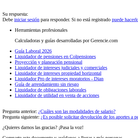
Su respuesta:
Debe
iniciar sesión
para responder. Si no está registrado
puede hacerl
Herramientas profesionales
Calculadoras y guías desarrolladas por Gerencie.com
Guía Laboral 2026
Liquidador de pensiones en Colpensiones
Proyección y planeación pensional
Liquidador de intereses judiciales y comerciales
Liquidador de intereses propiedad horizontal
Liquidador Pro de intereses moratorios - Dian
Guía de arrendamiento sin riesgo
Liquidador de obligaciones laborales
Liquidador de utilidad en venta de acciones
Pregunta anterior:
¿Cuáles son las modalidades de salario?
Pregunta siguiente:
¿Es posible solicitar devolución de los aportes a 
¿Quieres darnos las gracias? ¡Pasa la voz!
Comparte este documento y ayúdanos a llegar a más personas.