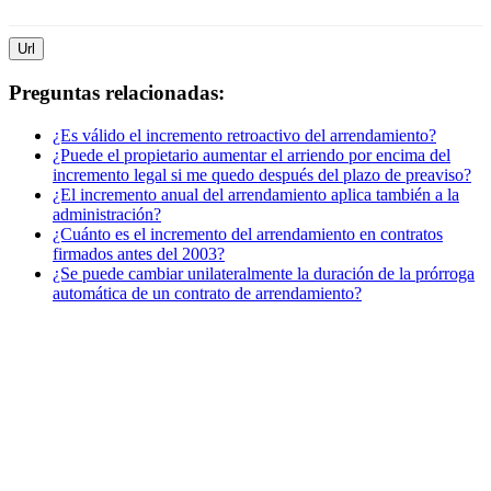
Url
Preguntas relacionadas:
¿Es válido el incremento retroactivo del arrendamiento?
¿Puede el propietario aumentar el arriendo por encima del
incremento legal si me quedo después del plazo de preaviso?
¿El incremento anual del arrendamiento aplica también a la
administración?
¿Cuánto es el incremento del arrendamiento en contratos
firmados antes del 2003?
¿Se puede cambiar unilateralmente la duración de la prórroga
automática de un contrato de arrendamiento?