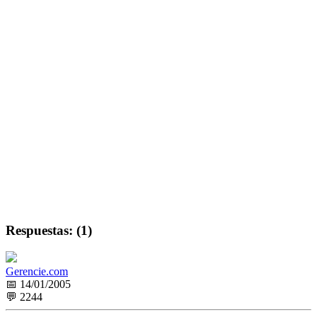
Respuestas: (1)
Gerencie.com
📅 14/01/2005
💬 2244