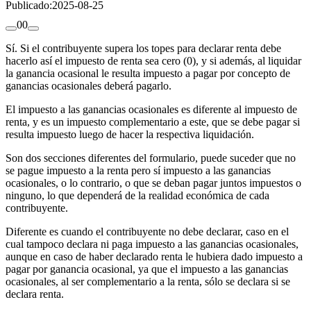
Publicado:
2025-08-25
0
0
Sí. Si el contribuyente supera los topes para declarar renta debe
hacerlo así el impuesto de renta sea cero (0), y si además, al liquidar
la ganancia ocasional le resulta impuesto a pagar por concepto de
ganancias ocasionales deberá pagarlo.
El impuesto a las ganancias ocasionales es diferente al impuesto de
renta, y es un impuesto complementario a este, que se debe pagar si
resulta impuesto luego de hacer la respectiva liquidación.
Son dos secciones diferentes del formulario, puede suceder que no
se pague impuesto a la renta pero sí impuesto a las ganancias
ocasionales, o lo contrario, o que se deban pagar juntos impuestos o
ninguno, lo que dependerá de la realidad económica de cada
contribuyente.
Diferente es cuando el contribuyente no debe declarar, caso en el
cual tampoco declara ni paga impuesto a las ganancias ocasionales,
aunque en caso de haber declarado renta le hubiera dado impuesto a
pagar por ganancia ocasional, ya que el impuesto a las ganancias
ocasionales, al ser complementario a la renta, sólo se declara si se
declara renta.