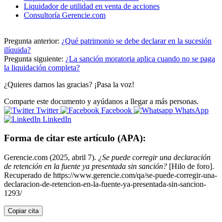
Liquidador de utilidad en venta de acciones
Consultoría Gerencie.com
Pregunta anterior:
¿Qué patrimonio se debe declarar en la sucesión
ilíquida?
Pregunta siguiente:
¿La sanción moratoria aplica cuando no se paga
la liquidación completa?
¿Quieres darnos las gracias? ¡Pasa la voz!
Comparte este documento y ayúdanos a llegar a más personas.
Twitter
Facebook
WhatsApp
LinkedIn
Forma de citar este artículo (APA):
Gerencie.com (2025, abril 7).
¿Se puede corregir una declaración
de retención en la fuente ya presentada sin sanción?
[Hilo de foro].
Recuperado de https://www.gerencie.com/qa/se-puede-corregir-una-
declaracion-de-retencion-en-la-fuente-ya-presentada-sin-sancion-
1293/
Copiar cita