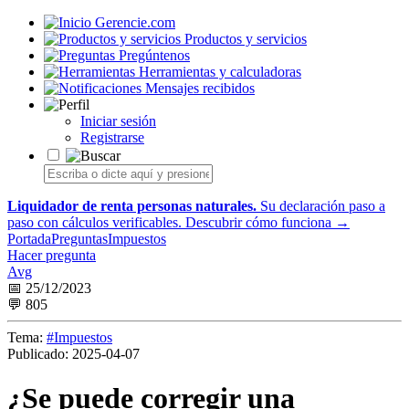
Gerencie.com
Productos y servicios
Pregúntenos
Herramientas y calculadoras
Mensajes recibidos
Iniciar sesión
Registrarse
Liquidador de renta personas naturales.
Su declaración paso a
paso con cálculos verificables.
Descubrir cómo funciona →
Portada
Preguntas
Impuestos
Hacer pregunta
Avg
📅 25/12/2023
💬 805
Tema:
#Impuestos
Publicado:
2025-04-07
¿Se puede corregir una