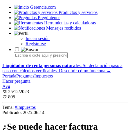
Gerencie.com
Productos y servicios
Pregúntenos
Herramientas y calculadoras
Mensajes recibidos
Iniciar sesión
Registrarse
Liquidador de renta personas naturales.
Su declaración paso a
paso con cálculos verificables.
Descubrir cómo funciona →
Portada
Preguntas
Impuestos
Hacer pregunta
Avg
📅 25/12/2023
💬 805
Tema:
#Impuestos
Publicado:
2025-06-14
¿Se puede hacer factura