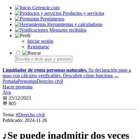
Gerencie.com
Productos y servicios
Pregúntenos
Herramientas y calculadoras
Mensajes recibidos
Iniciar sesión
Registrarse
Liquidador de renta personas naturales.
Su declaración paso a
paso con cálculos verificables.
Descubrir cómo funciona →
Portada
Preguntas
Derecho civil
Hacer pregunta
Avg
📅 25/12/2023
💬 805
Tema:
#Derecho civil
Publicado:
2024-11-26
¿Se puede inadmitir dos veces