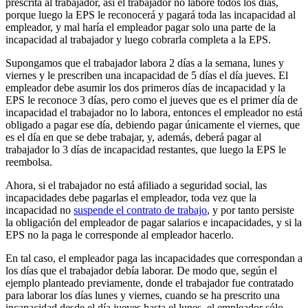
prescrita al trabajador, así el trabajador no labore todos los días,
porque luego la EPS le reconocerá y pagará toda las incapacidad al
empleador, y mal haría el empleador pagar solo una parte de la
incapacidad al trabajador y luego cobrarla completa a la EPS.
Supongamos que el trabajador labora 2 días a la semana, lunes y
viernes y le prescriben una incapacidad de 5 días el día jueves. El
empleador debe asumir los dos primeros días de incapacidad y la
EPS le reconoce 3 días, pero como el jueves que es el primer día de
incapacidad el trabajador no lo labora, entonces el empleador no está
obligado a pagar ese día, debiendo pagar únicamente el viernes, que
es el día en que se debe trabajar, y, además, deberá pagar al
trabajador lo 3 días de incapacidad restantes, que luego la EPS le
reembolsa.
Ahora, si el trabajador no está afiliado a seguridad social, las
incapacidades debe pagarlas el empleador, toda vez que la
incapacidad no
suspende el contrato de trabajo
, y por tanto persiste
la obligación del empleador de pagar salarios e incapacidades, y si la
EPS no la paga le corresponde al empleador hacerlo.
En tal caso, el empleador paga las incapacidades que correspondan a
los días que el trabajador debía laborar. De modo que, según el
ejemplo planteado previamente, donde el trabajador fue contratado
para laborar los días lunes y viernes, cuando se ha prescrito una
incapacidad desde el día jueves hasta el lunes, el empleador sólo