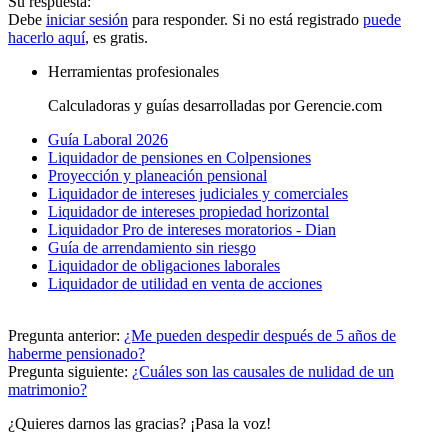
Su respuesta:
Debe
iniciar sesión
para responder. Si no está registrado
puede
hacerlo aquí
, es gratis.
Herramientas profesionales
Calculadoras y guías desarrolladas por Gerencie.com
Guía Laboral 2026
Liquidador de pensiones en Colpensiones
Proyección y planeación pensional
Liquidador de intereses judiciales y comerciales
Liquidador de intereses propiedad horizontal
Liquidador Pro de intereses moratorios - Dian
Guía de arrendamiento sin riesgo
Liquidador de obligaciones laborales
Liquidador de utilidad en venta de acciones
Pregunta anterior:
¿Me pueden despedir después de 5 años de
haberme pensionado?
Pregunta siguiente:
¿Cuáles son las causales de nulidad de un
matrimonio?
¿Quieres darnos las gracias? ¡Pasa la voz!