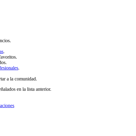
ncios.
as
.
favoritos.
dos.
fesionales
.
rtar a la comunidad.
ñalados en la lista anterior.
zaciones