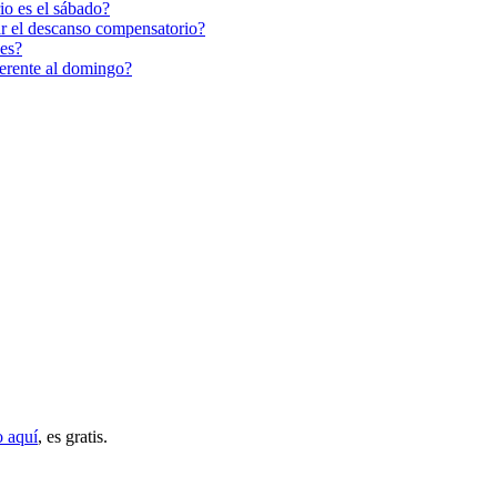
io es el sábado?
mar el descanso compensatorio?
nes?
ferente al domingo?
o aquí
, es gratis.