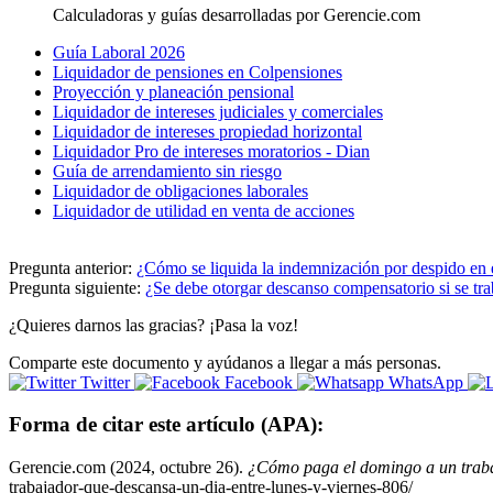
Calculadoras y guías desarrolladas por Gerencie.com
Guía Laboral 2026
Liquidador de pensiones en Colpensiones
Proyección y planeación pensional
Liquidador de intereses judiciales y comerciales
Liquidador de intereses propiedad horizontal
Liquidador Pro de intereses moratorios - Dian
Guía de arrendamiento sin riesgo
Liquidador de obligaciones laborales
Liquidador de utilidad en venta de acciones
Pregunta anterior:
¿Cómo se liquida la indemnización por despido en e
Pregunta siguiente:
¿Se debe otorgar descanso compensatorio si se tra
¿Quieres darnos las gracias? ¡Pasa la voz!
Comparte este documento y ayúdanos a llegar a más personas.
Twitter
Facebook
WhatsApp
Forma de citar este artículo (APA):
Gerencie.com (2024, octubre 26).
¿Cómo paga el domingo a un trabaj
trabajador-que-descansa-un-dia-entre-lunes-y-viernes-806/