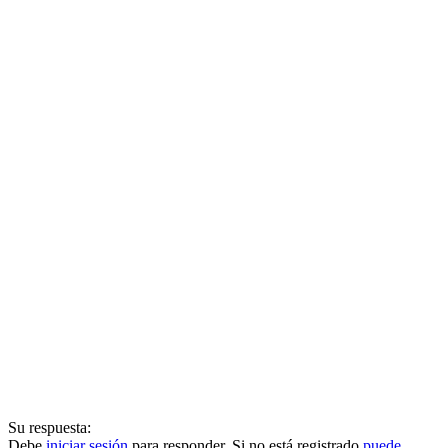
Su respuesta:
Debe
iniciar sesión
para responder. Si no está registrado
puede