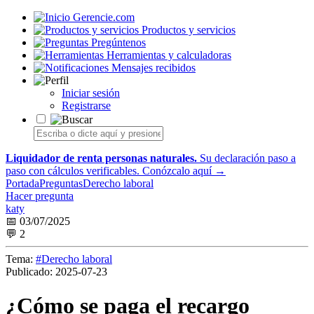
Gerencie.com
Productos y servicios
Pregúntenos
Herramientas y calculadoras
Mensajes recibidos
Iniciar sesión
Registrarse
Liquidador de renta personas naturales.
Su declaración paso a
paso con cálculos verificables.
Conózcalo aquí →
Portada
Preguntas
Derecho laboral
Hacer pregunta
katy
📅 03/07/2025
💬 2
Tema:
#Derecho laboral
Publicado:
2025-07-23
¿Cómo se paga el recargo