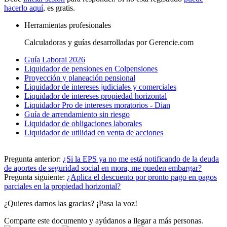
hacerlo aquí
, es gratis.
Herramientas profesionales
Calculadoras y guías desarrolladas por Gerencie.com
Guía Laboral 2026
Liquidador de pensiones en Colpensiones
Proyección y planeación pensional
Liquidador de intereses judiciales y comerciales
Liquidador de intereses propiedad horizontal
Liquidador Pro de intereses moratorios - Dian
Guía de arrendamiento sin riesgo
Liquidador de obligaciones laborales
Liquidador de utilidad en venta de acciones
Pregunta anterior:
¿Si la EPS ya no me está notificando de la deuda
de aportes de seguridad social en mora, me pueden embargar?
Pregunta siguiente:
¿Aplica el descuento por pronto pago en pagos
parciales en la propiedad horizontal?
¿Quieres darnos las gracias? ¡Pasa la voz!
Comparte este documento y ayúdanos a llegar a más personas.