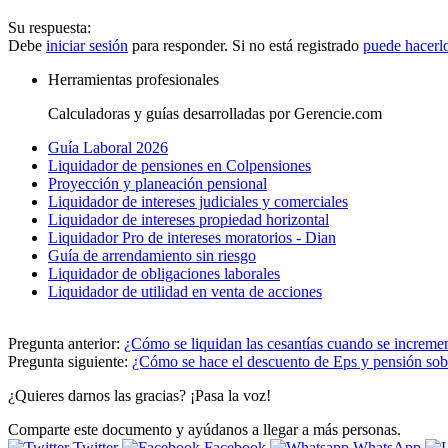
Su respuesta:
Debe
iniciar sesión
para responder. Si no está registrado
puede hacerl
Herramientas profesionales
Calculadoras y guías desarrolladas por Gerencie.com
Guía Laboral 2026
Liquidador de pensiones en Colpensiones
Proyección y planeación pensional
Liquidador de intereses judiciales y comerciales
Liquidador de intereses propiedad horizontal
Liquidador Pro de intereses moratorios - Dian
Guía de arrendamiento sin riesgo
Liquidador de obligaciones laborales
Liquidador de utilidad en venta de acciones
Pregunta anterior:
¿Cómo se liquidan las cesantías cuando se increment
Pregunta siguiente:
¿Cómo se hace el descuento de Eps y pensión sob
¿Quieres darnos las gracias? ¡Pasa la voz!
Comparte este documento y ayúdanos a llegar a más personas.
Twitter
Facebook
WhatsApp