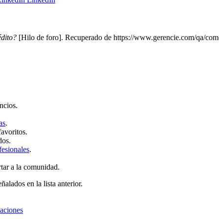
édito?
[Hilo de foro]. Recuperado de https://www.gerencie.com/qa/como
ncios.
as
.
favoritos.
dos.
fesionales
.
rtar a la comunidad.
ñalados en la lista anterior.
zaciones