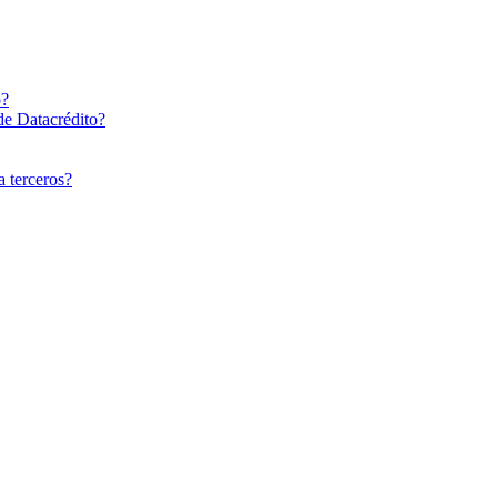
o?
de Datacrédito?
a terceros?