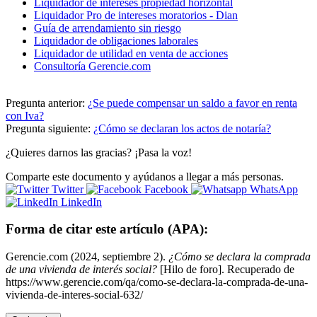
Liquidador de intereses propiedad horizontal
Liquidador Pro de intereses moratorios - Dian
Guía de arrendamiento sin riesgo
Liquidador de obligaciones laborales
Liquidador de utilidad en venta de acciones
Consultoría Gerencie.com
Pregunta anterior:
¿Se puede compensar un saldo a favor en renta
con Iva?
Pregunta siguiente:
¿Cómo se declaran los actos de notaría?
¿Quieres darnos las gracias? ¡Pasa la voz!
Comparte este documento y ayúdanos a llegar a más personas.
Twitter
Facebook
WhatsApp
LinkedIn
Forma de citar este artículo (APA):
Gerencie.com (2024, septiembre 2).
¿Cómo se declara la comprada
de una vivienda de interés social?
[Hilo de foro]. Recuperado de
https://www.gerencie.com/qa/como-se-declara-la-comprada-de-una-
vivienda-de-interes-social-632/