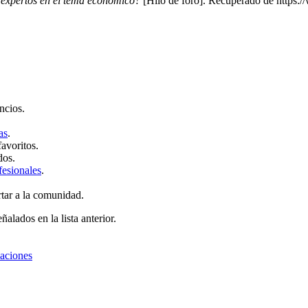
 expertos en el tema económico?
[Hilo de foro]. Recuperado de https:/
ncios.
as
.
favoritos.
dos.
fesionales
.
rtar a la comunidad.
ñalados en la lista anterior.
zaciones