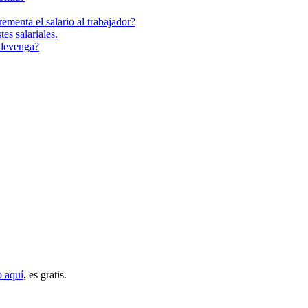
ementa el salario al trabajador?
es salariales.
 devenga?
o aquí
, es gratis.