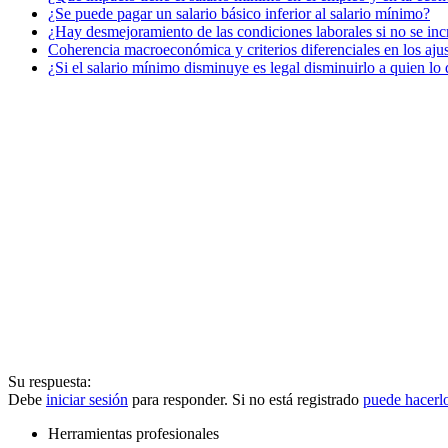
¿Se puede pagar un salario básico inferior al salario mínimo?
¿Hay desmejoramiento de las condiciones laborales si no se incr
Coherencia macroeconómica y criterios diferenciales en los ajust
¿Si el salario mínimo disminuye es legal disminuirlo a quien lo
Su respuesta:
Debe
iniciar sesión
para responder. Si no está registrado
puede hacerl
Herramientas profesionales