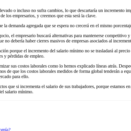
elevado o incluso no sufra cambios, lo que descartaría un incremento imp
e los empresarios, y creemos que esta será la clave.
que la demanda agregada que se espera no crecerá en el mismo porcentaj
ocio, el empresario buscará alternativas para mantenerse competitivo
que no debería haber cierres masivos de empresas asociados al increment
ón porque el incremento del salario mínimo no se trasladará al precio 
les y pérdidas de empleo.
imizar sus costos laborales como lo hemos explicado líneas atrás. Despe
mos de que los costos laborales medidos de forma global tenderán a equi
rcado para ello.
tos que si incrementa el salario de sus trabajadores, porque estamos e
el salario mínimo.
nomía?