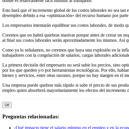
donde es relativamente fácil sustituir al trabajador.
Esto hará que el incremento global de los costos laborales no sea tan 
desempleo debido a esa «optimización» del recurso humano por parte d
Los empresarios intentarán equilibrar sus costos laborales, de modo 
Creemos que no habrá quiebras masivas porque antes de cerrar un neg
al final sus costos laborales serán aproximadamente los mismos. Así 
Como ya lo señalamos, no creemos que haya una explosión en la inflaci
trabajadores con la congelación de salarios, cargas laborales adiciona
La primera decisión del empresario no será subir los precios, sino opt
por los que queden y/o por herramientas tecnológicas. Por ello, habla
bienes y servicios, entre otras razones, porque no hay margen en el me
Una empresa puede quebrar más rápido si sube el precio de sus produc
empleo quien absorberá mayoritariamente los efectos del incremento d
Url
Preguntas relacionadas:
¿Qué impacto tiene el salario mínimo en el empleo y en la eco