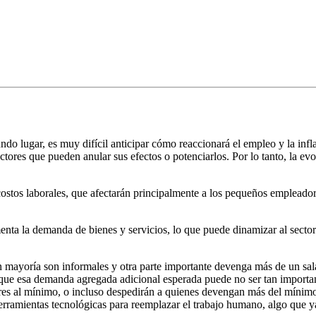
o lugar, es muy difícil anticipar cómo reaccionará el empleo y la infl
tores que pueden anular sus efectos o potenciarlos. Por lo tanto, la ev
costos laborales, que afectarán principalmente a los pequeños emplead
enta la demanda de bienes y servicios, lo que puede dinamizar al sect
n mayoría son informales y otra parte importante devenga más de un sala
que esa demanda agregada adicional esperada puede no ser tan important
ores al mínimo, o incluso despedirán a quienes devengan más del mínim
rramientas tecnológicas para reemplazar el trabajo humano, algo que ya