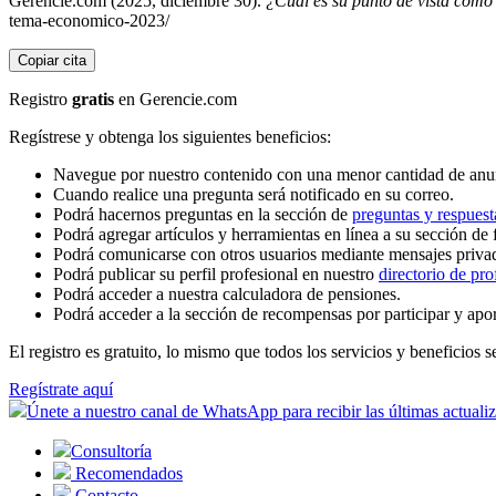
Gerencie.com (2025, diciembre 30).
¿Cuál es su punto de vista como
tema-economico-2023/
Copiar cita
Registro
gratis
en Gerencie.com
Regístrese y obtenga los siguientes beneficios:
Navegue por nuestro contenido con una menor cantidad de anu
Cuando realice una pregunta será notificado en su correo.
Podrá hacernos preguntas en la sección de
preguntas y respuest
Podrá agregar artículos y herramientas en línea a su sección de 
Podrá comunicarse con otros usuarios mediante mensajes priva
Podrá publicar su perfil profesional en nuestro
directorio de pro
Podrá acceder a nuestra calculadora de pensiones.
Podrá acceder a la sección de recompensas por participar y apo
El registro es gratuito, lo mismo que todos los servicios y beneficios se
Regístrate aquí
Únete a nuestro canal de WhatsApp para recibir las últimas actuali
Consultoría
Recomendados
Contacto