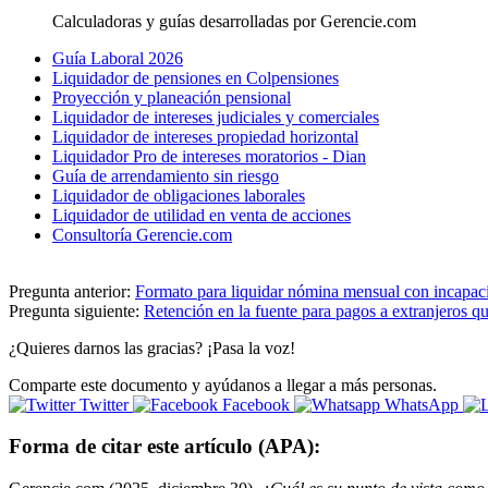
Calculadoras y guías desarrolladas por Gerencie.com
Guía Laboral 2026
Liquidador de pensiones en Colpensiones
Proyección y planeación pensional
Liquidador de intereses judiciales y comerciales
Liquidador de intereses propiedad horizontal
Liquidador Pro de intereses moratorios - Dian
Guía de arrendamiento sin riesgo
Liquidador de obligaciones laborales
Liquidador de utilidad en venta de acciones
Consultoría Gerencie.com
Pregunta anterior:
Formato para liquidar nómina mensual con incapac
Pregunta siguiente:
Retención en la fuente para pagos a extranjeros que
¿Quieres darnos las gracias? ¡Pasa la voz!
Comparte este documento y ayúdanos a llegar a más personas.
Twitter
Facebook
WhatsApp
Forma de citar este artículo (APA):