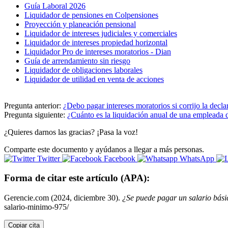
Guía Laboral 2026
Liquidador de pensiones en Colpensiones
Proyección y planeación pensional
Liquidador de intereses judiciales y comerciales
Liquidador de intereses propiedad horizontal
Liquidador Pro de intereses moratorios - Dian
Guía de arrendamiento sin riesgo
Liquidador de obligaciones laborales
Liquidador de utilidad en venta de acciones
Pregunta anterior:
¿Debo pagar intereses moratorios si corrijo la decla
Pregunta siguiente:
¿Cuánto es la liquidación anual de una empleada d
¿Quieres darnos las gracias? ¡Pasa la voz!
Comparte este documento y ayúdanos a llegar a más personas.
Twitter
Facebook
WhatsApp
Forma de citar este artículo (APA):
Gerencie.com (2024, diciembre 30).
¿Se puede pagar un salario básic
salario-minimo-975/
Copiar cita