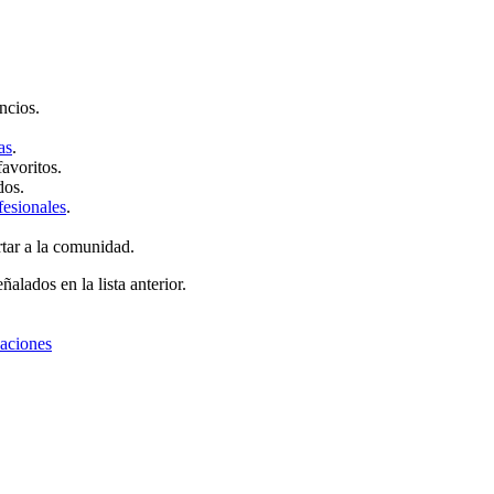
ncios.
as
.
favoritos.
dos.
fesionales
.
rtar a la comunidad.
ñalados en la lista anterior.
zaciones