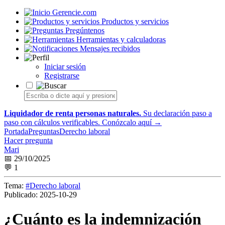
Gerencie.com
Productos y servicios
Pregúntenos
Herramientas y calculadoras
Mensajes recibidos
Iniciar sesión
Registrarse
Liquidador de renta personas naturales.
Su declaración paso a
paso con cálculos verificables.
Conózcalo aquí →
Portada
Preguntas
Derecho laboral
Hacer pregunta
Mari
📅 29/10/2025
💬 1
Tema:
#Derecho laboral
Publicado:
2025-10-29
¿Cuánto es la indemnización