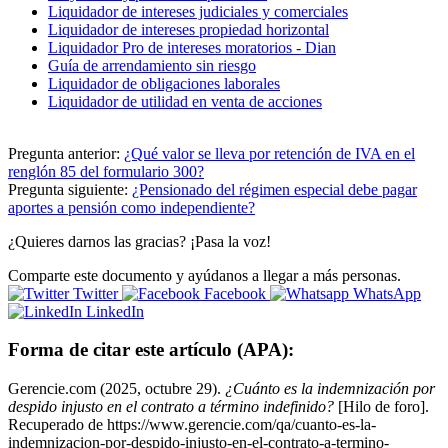
Liquidador de intereses judiciales y comerciales
Liquidador de intereses propiedad horizontal
Liquidador Pro de intereses moratorios - Dian
Guía de arrendamiento sin riesgo
Liquidador de obligaciones laborales
Liquidador de utilidad en venta de acciones
Pregunta anterior:
¿Qué valor se lleva por retención de IVA en el
renglón 85 del formulario 300?
Pregunta siguiente:
¿Pensionado del régimen especial debe pagar
aportes a pensión como independiente?
¿Quieres darnos las gracias? ¡Pasa la voz!
Comparte este documento y ayúdanos a llegar a más personas.
Twitter
Facebook
WhatsApp
LinkedIn
Forma de citar este artículo (APA):
Gerencie.com (2025, octubre 29).
¿Cuánto es la indemnización por
despido injusto en el contrato a término indefinido?
[Hilo de foro].
Recuperado de https://www.gerencie.com/qa/cuanto-es-la-
indemnizacion-por-despido-injusto-en-el-contrato-a-termino-