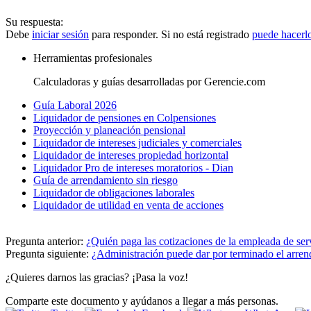
Su respuesta:
Debe
iniciar sesión
para responder. Si no está registrado
puede hacerl
Herramientas profesionales
Calculadoras y guías desarrolladas por Gerencie.com
Guía Laboral 2026
Liquidador de pensiones en Colpensiones
Proyección y planeación pensional
Liquidador de intereses judiciales y comerciales
Liquidador de intereses propiedad horizontal
Liquidador Pro de intereses moratorios - Dian
Guía de arrendamiento sin riesgo
Liquidador de obligaciones laborales
Liquidador de utilidad en venta de acciones
Pregunta anterior:
¿Quién paga las cotizaciones de la empleada de serv
Pregunta siguiente:
¿Administración puede dar por terminado el arren
¿Quieres darnos las gracias? ¡Pasa la voz!
Comparte este documento y ayúdanos a llegar a más personas.