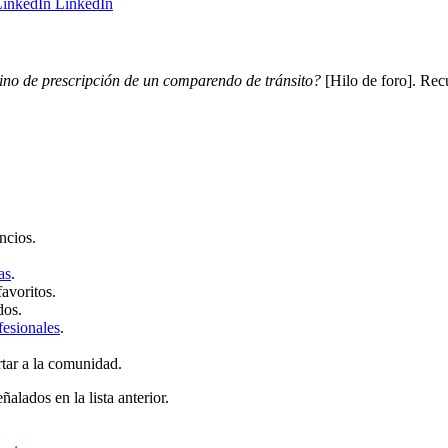
LinkedIn
ino de prescripción de un comparendo de tránsito?
[Hilo de foro]. Rec
ncios.
as
.
favoritos.
dos.
fesionales
.
rtar a la comunidad.
ñalados en la lista anterior.