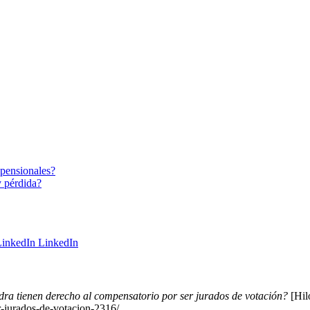
s pensionales?
y pérdida?
LinkedIn
ra tienen derecho al compensatorio por ser jurados de votación?
[Hil
r-jurados-de-votacion-2316/