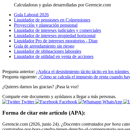
Calculadoras y guías desarrolladas por Gerencie.com
Guía Laboral 2026
Liquidador de pensiones en Colpensiones
Proyección y planeación pensional
Liquidador de intereses judiciales y comerciales
Liquidador de intereses propiedad horizontal
Liquidador Pro de intereses moratorios - Dian
Guía de arrendamiento sin riesgo
Liquidador de obligaciones laborales
Liquidador de utilidad en venta de acciones
Pregunta anterior:
¿Aplica el desistimiento tácito tácito en los trámite
Pregunta siguiente:
¿Cómo se calcula el impuesto de renta cuando ha
¿Quieres darnos las gracias? ¡Pasa la voz!
Comparte este documento y ayúdanos a llegar a más personas.
Twitter
Facebook
WhatsApp
Forma de citar este artículo (APA):
Gerencie.com (2026, junio 24).
¿Docentes contratados por hora cated
contratados-por-hora-catedra-tienen-derecho-al-compensatorio-por-se