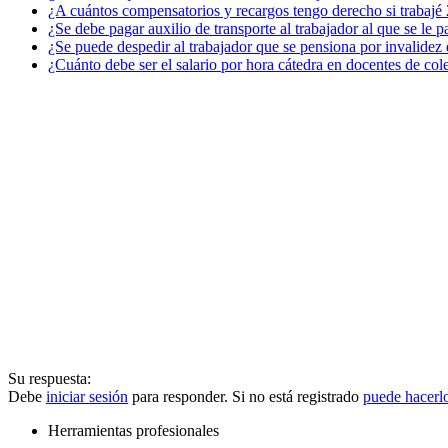
¿A cuántos compensatorios y recargos tengo derecho si trabajé
¿Se debe pagar auxilio de transporte al trabajador al que se le p
¿Se puede despedir al trabajador que se pensiona por invalidez
¿Cuánto debe ser el salario por hora cátedra en docentes de col
Su respuesta:
Debe
iniciar sesión
para responder. Si no está registrado
puede hacerl
Herramientas profesionales