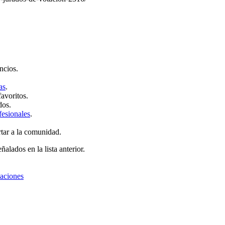
ncios.
as
.
favoritos.
dos.
fesionales
.
rtar a la comunidad.
ñalados en la lista anterior.
zaciones