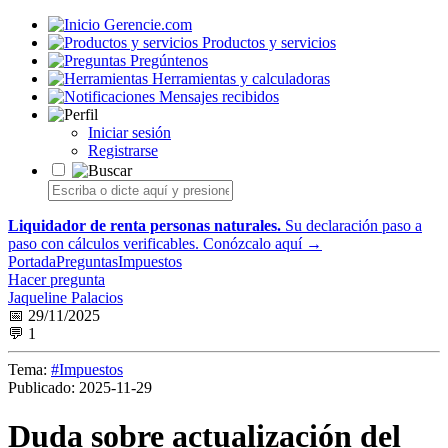
Gerencie.com
Productos y servicios
Pregúntenos
Herramientas y calculadoras
Mensajes recibidos
Iniciar sesión
Registrarse
Liquidador de renta personas naturales.
Su declaración paso a
paso con cálculos verificables.
Conózcalo aquí →
Portada
Preguntas
Impuestos
Hacer pregunta
Jaqueline Palacios
📅 29/11/2025
💬 1
Tema:
#Impuestos
Publicado:
2025-11-29
Duda sobre actualización del