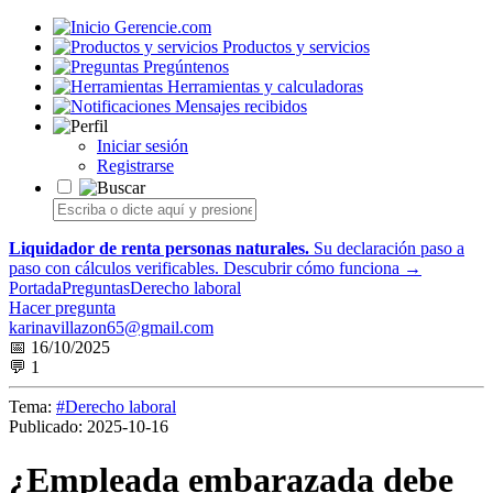
Gerencie.com
Productos y servicios
Pregúntenos
Herramientas y calculadoras
Mensajes recibidos
Iniciar sesión
Registrarse
Liquidador de renta personas naturales.
Su declaración paso a
paso con cálculos verificables.
Descubrir cómo funciona →
Portada
Preguntas
Derecho laboral
Hacer pregunta
karinavillazon65@gmail.com
📅 16/10/2025
💬 1
Tema:
#Derecho laboral
Publicado:
2025-10-16
¿Empleada embarazada debe